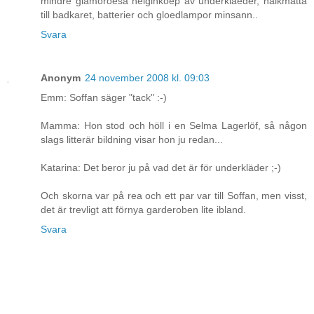
mindre glamoroesa helginkoep av underklaeder, halkmatta
till badkaret, batterier och gloedlampor minsann..
Svara
Anonym
24 november 2008 kl. 09:03
Emm: Soffan säger "tack" :-)
Mamma: Hon stod och höll i en Selma Lagerlöf, så någon
slags litterär bildning visar hon ju redan...
Katarina: Det beror ju på vad det är för underkläder ;-)
Och skorna var på rea och ett par var till Soffan, men visst,
det är trevligt att förnya garderoben lite ibland.
Svara