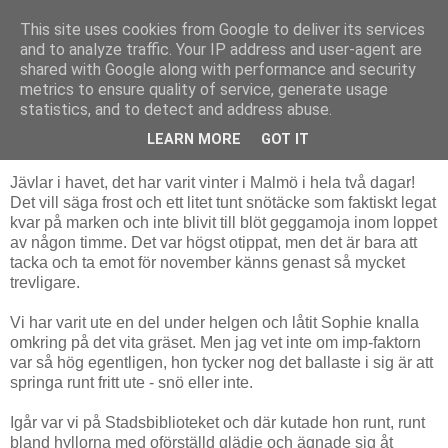
This site uses cookies from Google to deliver its services
The Book Pond
and to analyze traffic. Your IP address and user-agent are
shared with Google along with performance and security
metrics to ensure quality of service, generate usage
statistics, and to detect and address abuse.
söndag 23 november 2008
Soffan i biblioteket
LEARN MORE
GOT IT
Jävlar i havet, det har varit vinter i Malmö i hela två dagar!
Det vill säga frost och ett litet tunt snötäcke som faktiskt legat
kvar på marken och inte blivit till blöt geggamoja inom loppet
av någon timme. Det var högst otippat, men det är bara att
tacka och ta emot för november känns genast så mycket
trevligare.
Vi har varit ute en del under helgen och låtit Sophie knalla
omkring på det vita gräset. Men jag vet inte om imp-faktorn
var så hög egentligen, hon tycker nog det ballaste i sig är att
springa runt fritt ute - snö eller inte.
Igår var vi på Stadsbiblioteket och där kutade hon runt, runt
bland hyllorna med oförställd glädje och ägnade sig åt