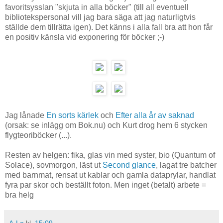
favoritsysslan "skjuta in alla böcker" (till all eventuell
bibliotekspersonal vill jag bara säga att jag naturligtvis
ställde dem tillrätta igen). Det känns i alla fall bra att hon får
en positiv känsla vid exponering för böcker ;-)
Jag lånade
En sorts kärlek
och
Efter alla år av saknad
(orsak: se inlägg om Bok.nu) och Kurt drog hem 6 stycken
flygteoriböcker (...).
Resten av helgen: fika, glas vin med syster, bio (Quantum of
Solace), sovmorgon, läst ut
Second glance
, lagat tre batcher
med barnmat, rensat ut kablar och gamla dataprylar, handlat
fyra par skor och beställt foton. Men inget (betalt) arbete =
bra helg