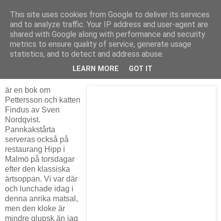
This site uses cookies from Google to deliver its services
The Book Pond
and to analyze traffic. Your IP address and user-agent are
shared with Google along with performance and security
metrics to ensure quality of service, generate usage
statistics, and to detect and address abuse.
torsdag 19 mars 2009
Pannkakstårtan
LEARN MORE
GOT IT
är en bok om
Pettersson och katten
Findus av Sven
Nordqvist.
Pannkakstårta
serveras också på
restaurang Hipp i
Malmö på torsdagar
efter den klassiska
ärtsoppan. Vi var där
och lunchade idag i
denna anrika matsal,
men den kloke är
mindre glupsk än jag