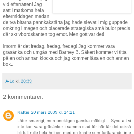
vid efterrätten! Jag
satt i matkoma hela
eftermiddagen medan
de två bitarna pannkakstårta jag hade slevat i mig guppade
omkring i magen och placerade strategiska små bulor precis
där skrivbordskanten tog emot. Men gott var det!
Imorrn är det fredag, fredag, fredag! Jag kommer vara
gräsänka och umgås med Barney B. Säkert kommer vi titta
på en och annan klocka och jag kommer läsa en och annan
bok..
A-Lo
kl.
20:39
2 kommentarer:
Kattis
20 mars 2009 kl. 14:21
Låter smarrigt, men onekligen ganska mäktigt.... Synd att vi
inte kan vara gräsänkor i samma stad för här lär det också
bli full rulle hela helgen med en knatte som fortfarande inte