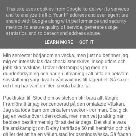
This site uses cookies from Google to deliver its services
The Book Pond
and to analyze traffic. Your IP address and user-agent are
shared with Google along with performance and security
metrics to ensure quality of service, generate usage
statistics, and to detect and address abuse.
onsdag 9 juni 2010
Packa lätt är svårt
LEARN MORE
GOT IT
Min semester börjar om en vecka, men just nu befinner jag
mig en intensiv fas där checklistor skrivs, inköp utförs och
jobb ska avslutas. Utöver det tampas jag med en
dunderförkylning och har en utmaning i att hitta en bekväm
sovställning varje kväll i vårt växthus till lägenhet. Så saker
och ting har varit en liten smula bättre, ja.
Packlistan till Stockholmsvistelsen blir bara allt längre.
Framförallt är jag koncentrerad på den omtalade Väskan.
Jag ska föda barn om cirka fem veckor - tror man. Sist gick
jag en vecka över tiden också, men man vet ju aldrig när
bebisen bestämmer sig för att det är dags. Det skulle vara
lite småkämpigt om D-day inträffade 60 mil hemifrån och då
gäller det att ha en välutrustad förlossningsväska. Så frågan