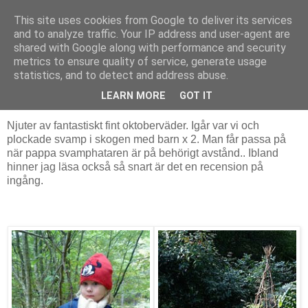
This site uses cookies from Google to deliver its services
The Book Pond
and to analyze traffic. Your IP address and user-agent are
shared with Google along with performance and security
metrics to ensure quality of service, generate usage
statistics, and to detect and address abuse.
söndag 3 oktober 2010
Höstdagar
LEARN MORE
GOT IT
Njuter av fantastiskt fint oktoberväder. Igår var vi och
plockade svamp i skogen med barn x 2. Man får passa på
när pappa svamphataren är på behörigt avstånd.. Ibland
hinner jag läsa också så snart är det en recension på
ingång.