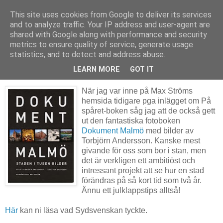
This site uses cookies from Google to deliver its services
The Book Pond
and to analyze traffic. Your IP address and user-agent are
shared with Google along with performance and security
metrics to ensure quality of service, generate usage
statistics, and to detect and address abuse.
onsdag 8 december 2010
Dokument Malmö
LEARN MORE
GOT IT
När jag var inne på Max Ströms
hemsida tidigare pga inlägget om På
spåret-boken såg jag att de också gett
ut den fantastiska fotoboken
Dokument Malmö
med bilder av
Torbjörn Andersson. Kanske mest
givande för oss som bor i stan, men
det är verkligen ett ambitiöst och
intressant projekt att se hur en stad
förändras på så kort tid som två år.
Ännu ett julklappstips alltså!
Här
kan ni läsa vad Sydsvenskan tyckte.