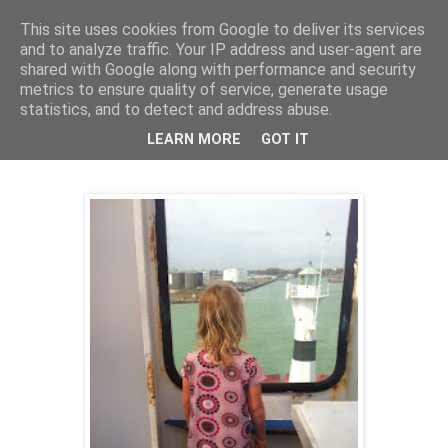
This site uses cookies from Google to deliver its services
The Book Pond
and to analyze traffic. Your IP address and user-agent are
shared with Google along with performance and security
metrics to ensure quality of service, generate usage
statistics, and to detect and address abuse.
torsdag 17 april 2014
Påskekrim på tyskt vis
LEARN MORE
GOT IT