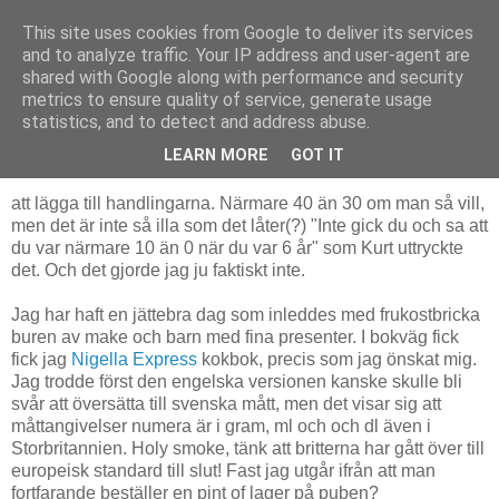
This site uses cookies from Google to deliver its services
The Book Pond
and to analyze traffic. Your IP address and user-agent are
shared with Google along with performance and security
metrics to ensure quality of service, generate usage
statistics, and to detect and address abuse.
söndag 10 augusti 2008
Ännu ett år
LEARN MORE
GOT IT
att lägga till handlingarna. Närmare 40 än 30 om man så vill,
men det är inte så illa som det låter(?) "Inte gick du och sa att
du var närmare 10 än 0 när du var 6 år" som Kurt uttryckte
det. Och det gjorde jag ju faktiskt inte.
Jag har haft en jättebra dag som inleddes med frukostbricka
buren av make och barn med fina presenter. I bokväg fick
fick jag
Nigella Express
kokbok, precis som jag önskat mig.
Jag trodde först den engelska versionen kanske skulle bli
svår att översätta till svenska mått, men det visar sig att
måttangivelser numera är i gram, ml och och dl även i
Storbritannien. Holy smoke, tänk att britterna har gått över till
europeisk standard till slut! Fast jag utgår ifrån att man
fortfarande beställer en pint of lager på puben?