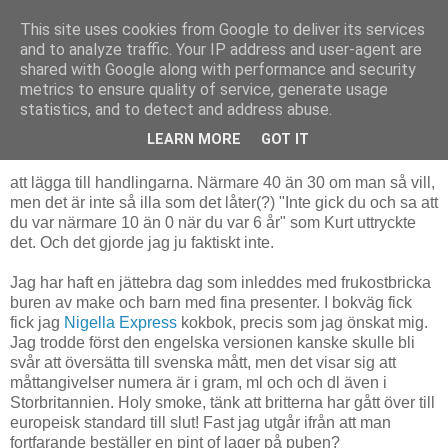
This site uses cookies from Google to deliver its services
The Book Pond
and to analyze traffic. Your IP address and user-agent are
shared with Google along with performance and security
metrics to ensure quality of service, generate usage
statistics, and to detect and address abuse.
söndag 10 augusti 2008
Ännu ett år
LEARN MORE
GOT IT
att lägga till handlingarna. Närmare 40 än 30 om man så vill,
men det är inte så illa som det låter(?) "Inte gick du och sa att
du var närmare 10 än 0 när du var 6 år" som Kurt uttryckte
det. Och det gjorde jag ju faktiskt inte.
Jag har haft en jättebra dag som inleddes med frukostbricka
buren av make och barn med fina presenter. I bokväg fick
fick jag
Nigella Express
kokbok, precis som jag önskat mig.
Jag trodde först den engelska versionen kanske skulle bli
svår att översätta till svenska mått, men det visar sig att
måttangivelser numera är i gram, ml och och dl även i
Storbritannien. Holy smoke, tänk att britterna har gått över till
europeisk standard till slut! Fast jag utgår ifrån att man
fortfarande beställer en pint of lager på puben?